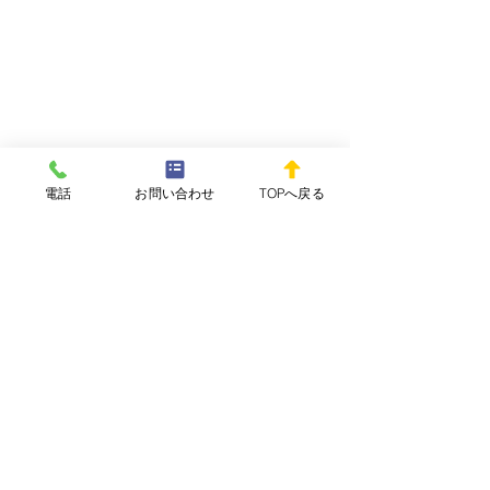
電話
お問い合わせ
TOPへ戻る
コメント
WEEKLY REPOvol.64-
WEEKLY REPOv
コメントを追加…
3(2026.7.29) 配信開始し
2(2026.7.15)