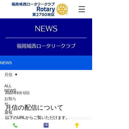
​NEWS
福岡城西ロータリークラブ
NEWS
月信
ALL
NEWS
2022年9月12日
お知ら
せ
月信の配信について
週報
以下のURLからご覧いただけます。
サーク
https://2700rid.com/magazine/
ル活動