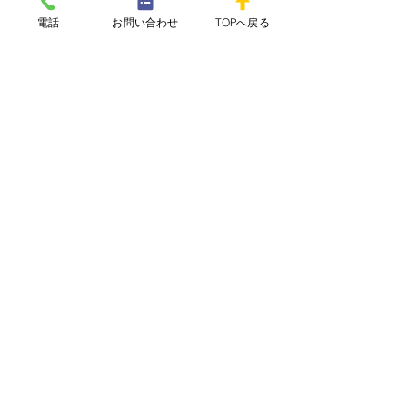
電話
お問い合わせ
TOPへ戻る
国際ロータリー
RI第2700地区ガバナー事務所
RI第2700地区
ホテルオークラ福岡（福岡城西RC事務局）