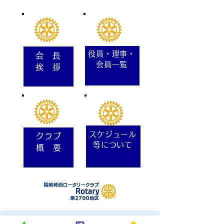
役員・理事・
会 長
会員一覧
挨 拶
スケジュール
クラブ
等について
概 要