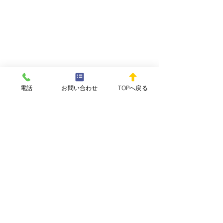
電話
お問い合わせ
TOPへ戻る
コメント
WEEKLY REPOvol.64-
WEEKLY REPOv
コメントを追加…
3(2026.7.29) 配信開始し
2(2026.7.15)