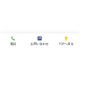
電話
お問い合わせ
TOPへ戻る
コメント
WEEKLY REPOvol.64-
WEEKLY REPOv
コメントを追加…
3(2026.7.29) 配信開始し
2(2026.7.15)