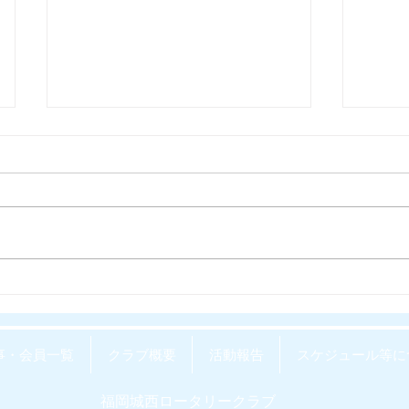
WEEKLY REPOvol.64-
WEEK
4(2026.8.5) 配信開始しまし
3(20
た。
た。
事・会員一覧
クラブ概要
活動報告
スケジュール等に
福岡城西ロータリークラブ