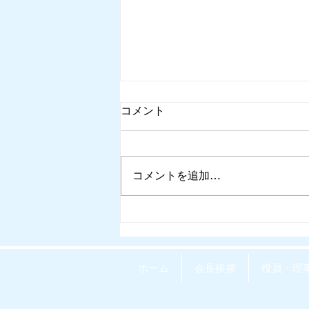
コメント
コメントを追加…
例会変更（サインメークアッ
プ会場）2026.8.5
ホーム
会長挨拶
役員・理