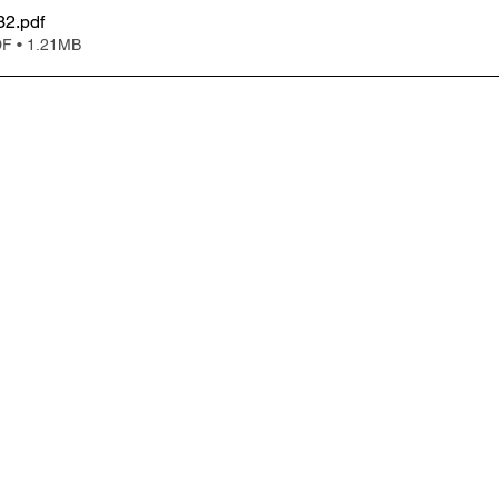
32
.pdf
• 1.21MB