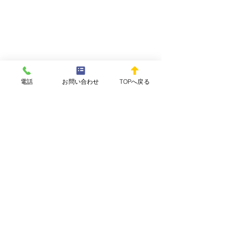
電話
お問い合わせ
TOPへ戻る
コメント
WEEKLY REPOvol.64-
WEEKLY REPOv
コメントを追加…
4(2026.8.5) 配信開始しま
3(2026.7.29)
した。
ました。