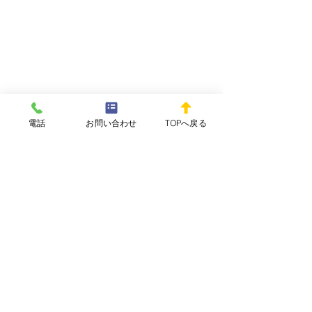
電話
お問い合わせ
TOPへ戻る
コメント
WEEKLY REPOvol.64-
WEEKLY REPOv
コメントを追加…
3(2026.7.29) 配信開始し
2(2026.7.15)