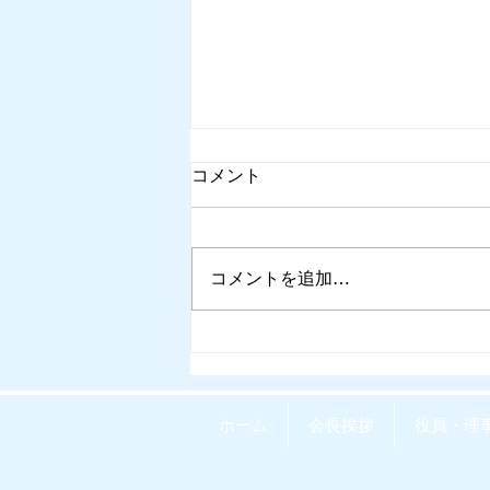
コメント
コメントを追加…
例会変更（サインメークアッ
プ会場）2026.8.5
ホーム
会長挨拶
役員・理