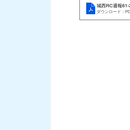
城西RC週報61-
ダウンロード：PDF 