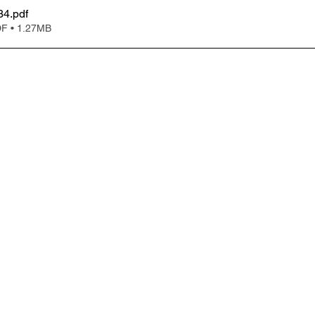
34
.pdf
• 1.27MB