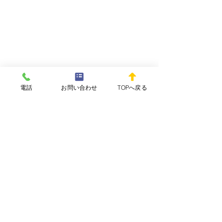
電話
お問い合わせ
TOPへ戻る
コメント
WEEKLY REPOvol.64-
WEEKLY REPOv
コメントを追加…
3(2026.7.29) 配信開始し
2(2026.7.15)