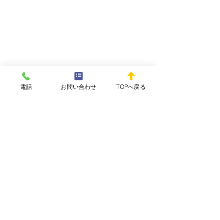
電話
お問い合わせ
TOPへ戻る
コメント
WEEKLY REPOvol.64-
WEEKLY REPOv
コメントを追加…
3(2026.7.29) 配信開始し
2(2026.7.15)