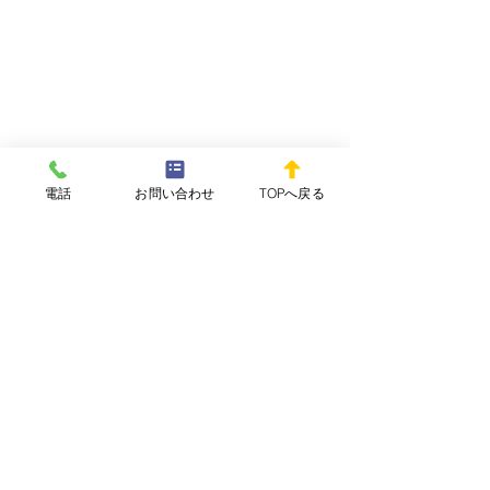
電話
お問い合わせ
TOPへ戻る
コメント
WEEKLY REPOvol.64-
WEEKLY REPOv
コメントを追加…
3(2026.7.29) 配信開始し
2(2026.7.15)