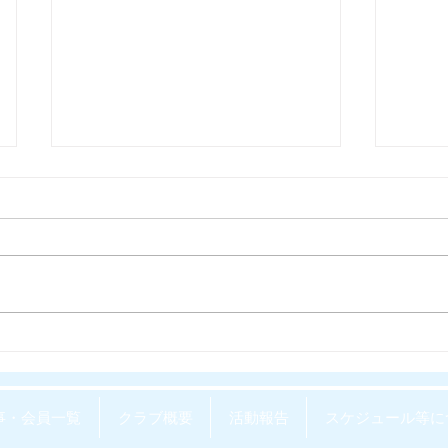
WEEKLY REPOvol.64-
WEEK
3(2026.7.29) 配信開始しまし
2(20
た。
た。
事・会員一覧
クラブ概要
活動報告
スケジュール等に