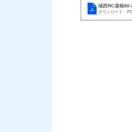
城西RC週報60-
ダウンロード：PDF 