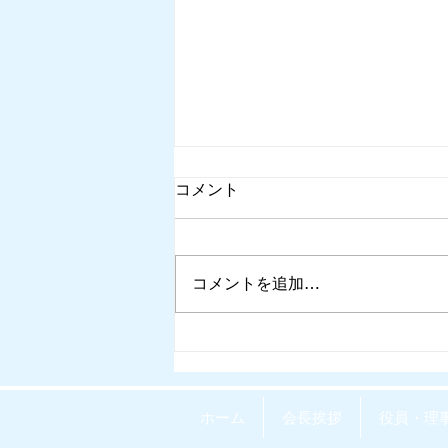
コメント
コメントを追加…
WEEKLY REPOvol.64-
4(2026.8.5) 配信開始しまし
た。
ホーム
会長挨拶
役員・理