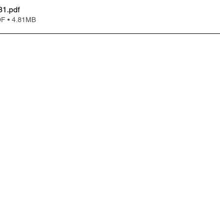
31
.pdf
• 4.81MB