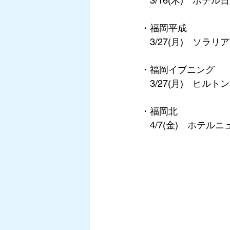
　3/16(木)　ホテル
・福岡平成
　3/27(月)　ソラ
・福岡イブニング
　3/27(月)　ヒルト
・福岡北
　4/7(金)　ホテル