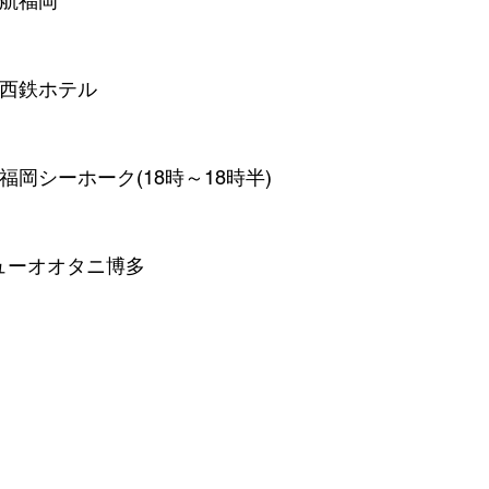
日航福岡
リア西鉄ホテル
ン福岡シーホーク(18時～18時半)
ニューオオタニ博多